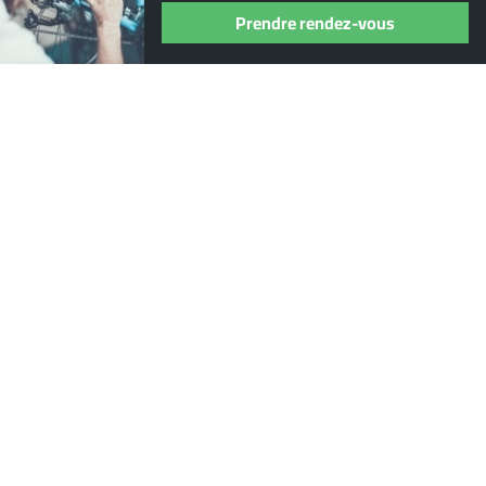
+
Nos Produits
Prendre rendez-vous
+
Nos marques
+
Espace client
+
Informations pratiques
© DISTRIBIKES 2022
Agence web Dijon