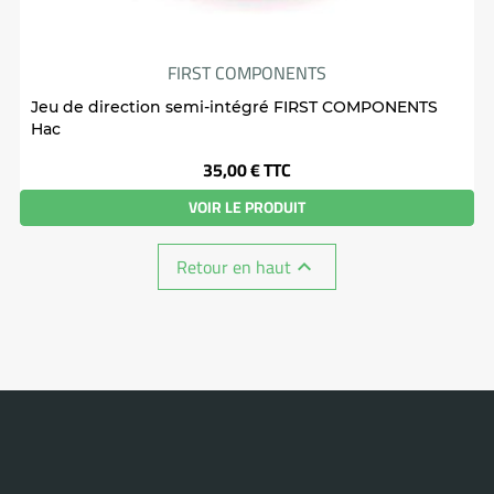
FIRST COMPONENTS
Jeu de direction semi-intégré FIRST COMPONENTS
Hac
Prix
35,00 €
TTC
VOIR LE PRODUIT
Retour en haut
