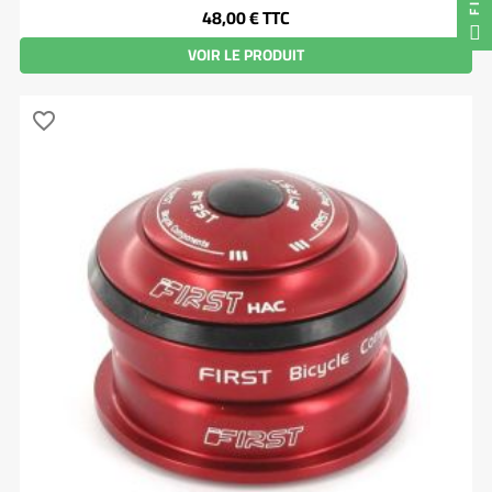
Prix
48,00 €
TTC
VOIR LE PRODUIT
favorite_border