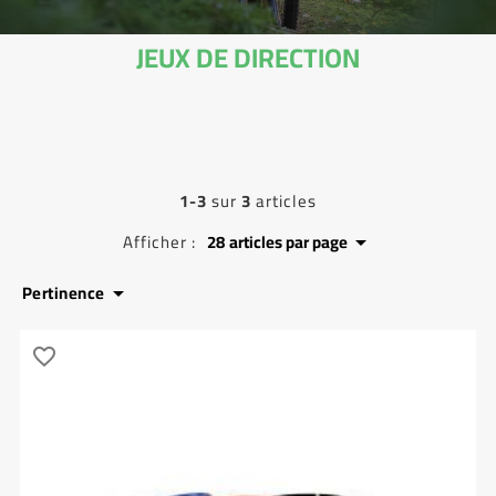
JEUX DE DIRECTION
1-3
sur
3
articles
Afficher :
28
articles par page

Pertinence

favorite_border