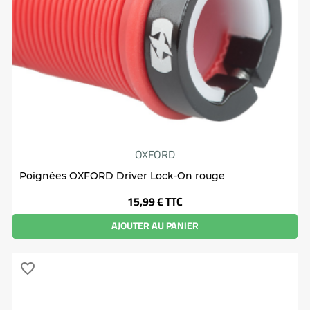
OXFORD
Poignées OXFORD Driver Lock-On rouge
Prix
15,99 €
TTC
AJOUTER AU PANIER
favorite_border