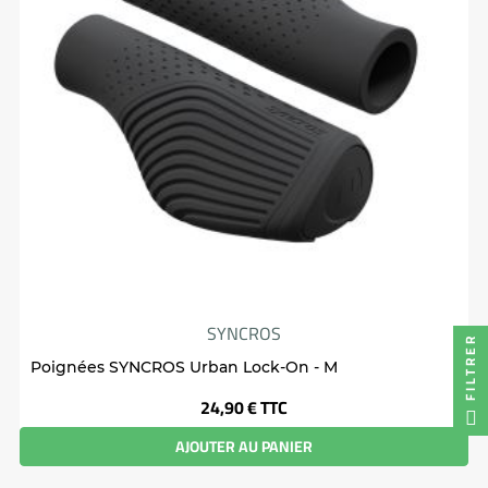
SYNCROS
FILTRER
Poignées SYNCROS Urban Lock-On - M
Prix
24,90 €
TTC
AJOUTER AU PANIER