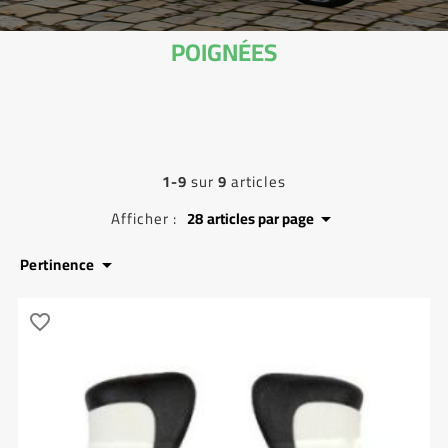
POIGNÉES
1-9
sur
9
articles
Afficher :
28
articles par page

Pertinence

favorite_border