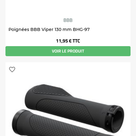
BBB
Poignées BBB Viper 130 mm BHG-97
Prix
11,95 €
TTC
VOIR LE PRODUIT
favorite_border