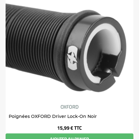
OXFORD
Poignées OXFORD Driver Lock-On Noir
Prix
15,99 €
TTC
AJOUTER AU PANIER