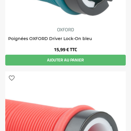
OXFORD
Poignées OXFORD Driver Lock-On bleu
Prix
15,99 €
TTC
AJOUTER AU PANIER
favorite_border