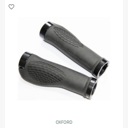
favorite_border
OXFORD