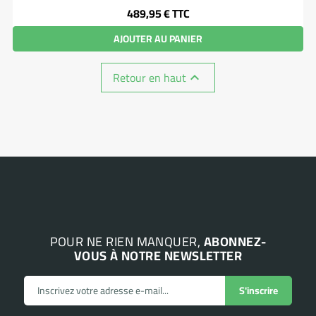
Prix
489,95 €
TTC
AJOUTER AU PANIER
Retour en haut

POUR NE RIEN MANQUER,
ABONNEZ-
VOUS À NOTRE NEWSLETTER