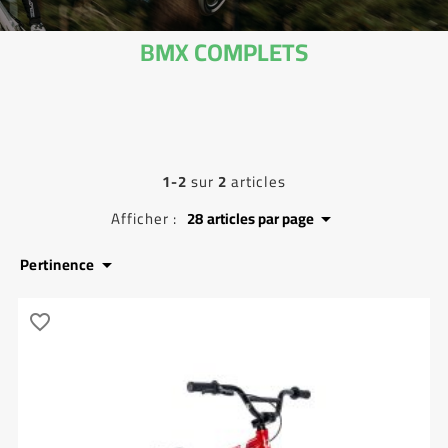
BMX COMPLETS
1-2
sur
2
articles
Afficher :
28
articles par page

Pertinence

favorite_border