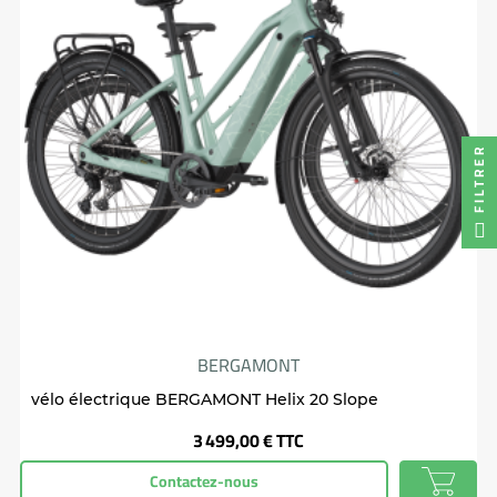
FILTRER
BERGAMONT
vélo électrique BERGAMONT Helix 20 Slope
Prix
3 499,00 €
TTC
Contactez-nous