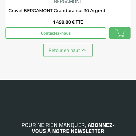
BERGAMONT
Gravel BERGAMONT Grandurance 30 Argent
Prix
1 499,00 €
TTC
Contactez-nous
Retour en haut

POUR NE RIEN MANQUER,
ABONNEZ-
VOUS À NOTRE NEWSLETTER