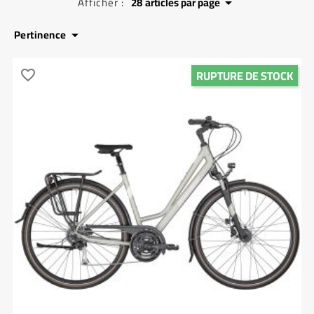
Afficher :
28
articles par page

Pertinence

RUPTURE DE STOCK
favorite_border