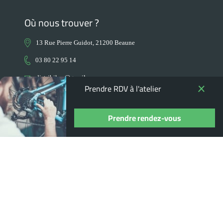
Où nous trouver ?
13 Rue Pierre Guidot, 21200 Beaune
03 80 22 95 14
distribikes@gmail.com
Prendre RDV à l'atelier
horaires d'ouverture du magasin :
du mardi au samedi : 9.00 - 12.00, 14.00 - 18.30
Prendre rendez-vous
Nous contacter
+
Nos Produits
+
Nos marques
+