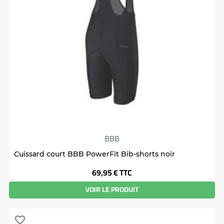
BBB
Cuissard court BBB PowerFit Bib-shorts noir
Prix
69,95 €
TTC
VOIR LE PRODUIT
favorite_border