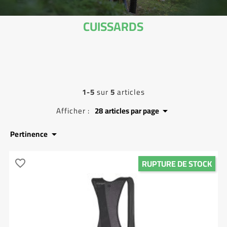
CUISSARDS
1-5
sur
5
articles
Afficher :
28
articles par page

Pertinence

RUPTURE DE STOCK
favorite_border