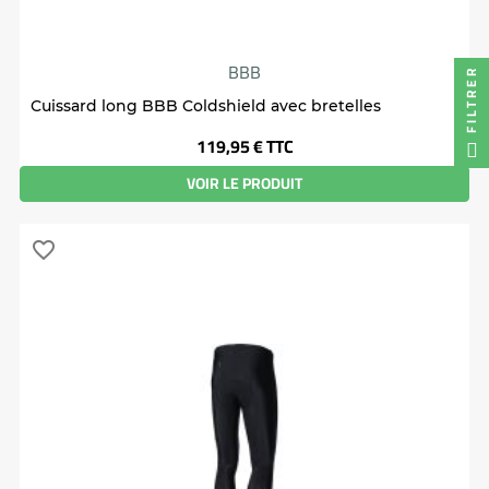
BBB
FILTRER
Cuissard long BBB Coldshield avec bretelles
Prix
119,95 €
TTC
VOIR LE PRODUIT
favorite_border