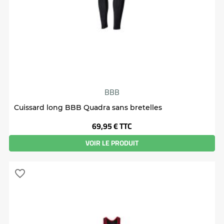
BBB
Cuissard long BBB Quadra sans bretelles
Prix
69,95 €
TTC
VOIR LE PRODUIT
favorite_border