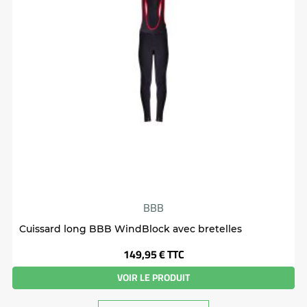
BBB
Cuissard long BBB WindBlock avec bretelles
Prix
149,95 €
TTC
VOIR LE PRODUIT