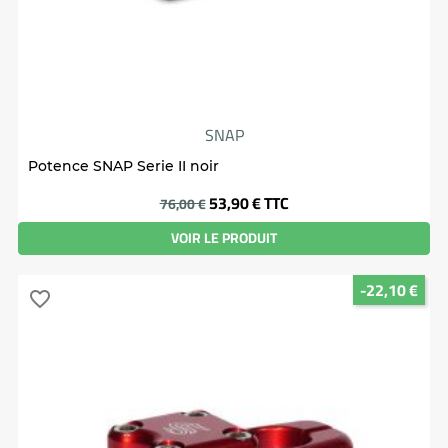
SNAP
Potence SNAP Serie II noir
Prix
53,90 €
TTC
76,00 €
VOIR LE PRODUIT
-22,10 €
favorite_border