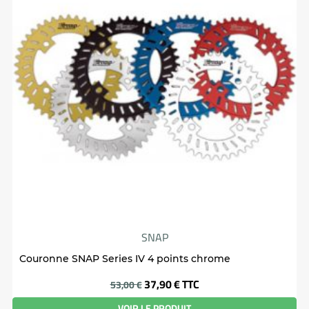
SNAP
Couronne SNAP Series IV 4 points chrome
Prix
37,90 €
TTC
53,00 €
VOIR LE PRODUIT