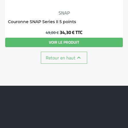
SNAP
Couronne SNAP Series II 5 points
Prix
34,30 €
TTC
49,00 €
VOIR LE PRODUIT
Retour en haut
