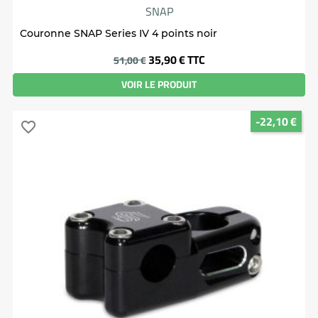
SNAP
Couronne SNAP Series IV 4 points noir
Prix
35,90 €
TTC
51,00 €
VOIR LE PRODUIT
-22,10 €
favorite_border