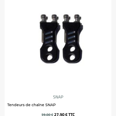
SNAP
Tendeurs de chaîne SNAP
Prix
27,90 €
TTC
39,00 €