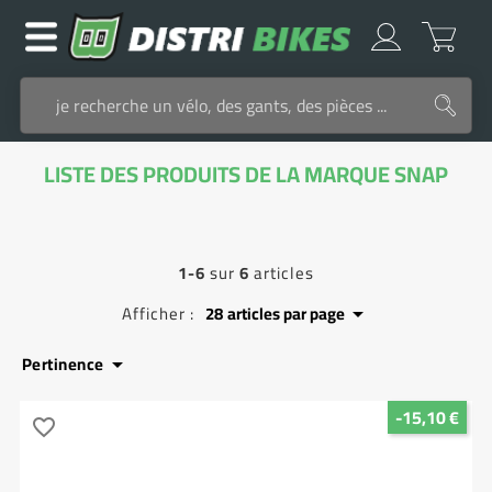
LISTE DES PRODUITS DE LA MARQUE SNAP
1-6
sur
6
articles
Afficher :
28
articles par page

Pertinence

-15,10 €
favorite_border