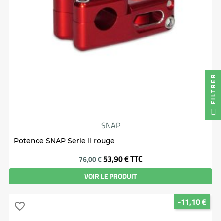
FILTRER
SNAP
Potence SNAP Serie II rouge
Prix
53,90 €
TTC
76,00 €
VOIR LE PRODUIT
-11,10 €
favorite_border