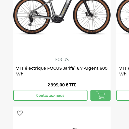
FOCUS
VTT électrique FOCUS Jarifa² 6.7 Argent 600
VTT 
Wh
Wh
Prix
2 999,00 €
TTC
Contactez-nous
favorite_border