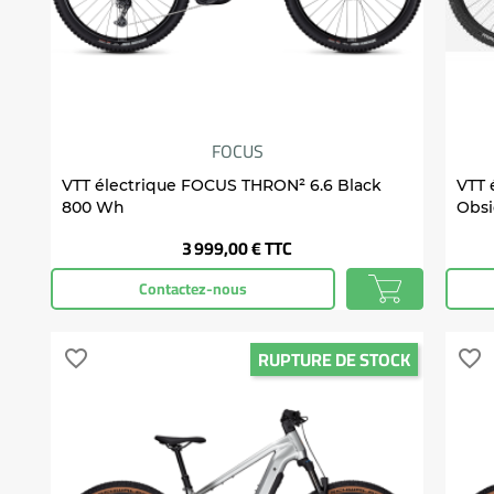
FOCUS
VTT électrique FOCUS THRON² 6.6 Black
VTT 
800 Wh
Obsi
Prix
3 999,00 €
TTC
Contactez-nous
RUPTURE DE STOCK
favorite_border
favorite_border