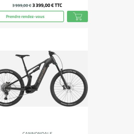
Prix
3 399,00 €
TTC
3 999,00 €
Prendre rendez-vous
CANNONDALE