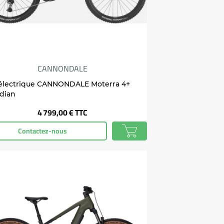
CANNONDALE
électrique CANNONDALE Moterra 4+
dian
Prix
4 799,00 €
TTC
Contactez-nous