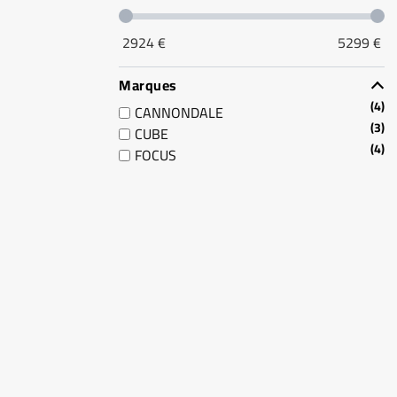
2924
€
5299
€
Marques
4
CANNONDALE
3
CUBE
4
FOCUS