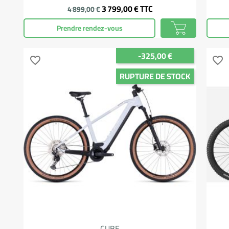
Prix
3 799,00 €
TTC
4 899,00 €
Prendre rendez-vous
-325,00 €
favorite_border
favorite_border
RUPTURE DE STOCK
CUBE