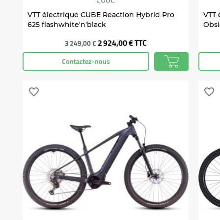
VTT électrique CUBE Reaction Hybrid Pro
VTT 
625 flashwhite'n'black
Obsi
Prix
2 924,00 €
TTC
3 249,00 €
Contactez-nous
favorite_border
favorite_border