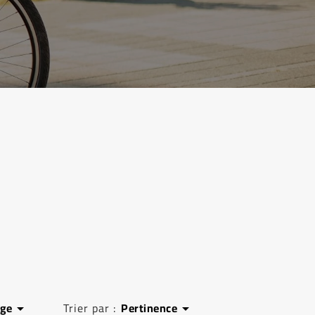
age
Trier par :
Pertinence

