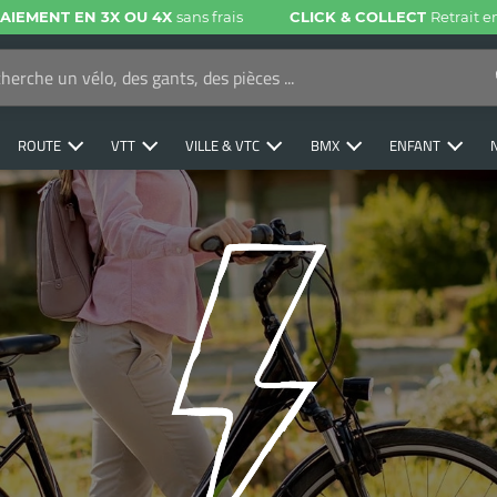
AIEMENT EN 3X OU 4X
sans frais
CLICK & COLLECT
Retrait 
ROUTE
VTT
VILLE & VTC
BMX
ENFANT