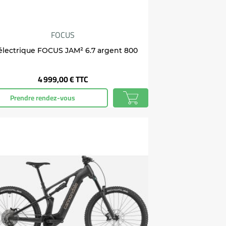
FOCUS
électrique FOCUS JAM² 6.7 argent 800
Prix
4 999,00 €
TTC
Prendre rendez-vous