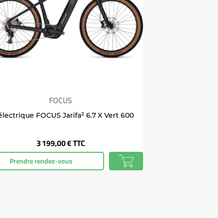
FOCUS
électrique FOCUS Jarifa² 6.7 X Vert 600
Prix
3 199,00 €
TTC
Prendre rendez-vous