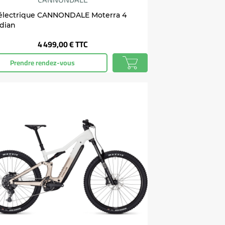
électrique CANNONDALE Moterra 4
dian
Prix
4 499,00 €
TTC
Prendre rendez-vous