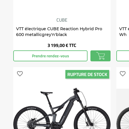
CUBE
VTT électrique CUBE Reaction Hybrid Pro
VTT 
600 metallicgrey'n'black
Wh
Prix
3 199,00 €
TTC
Prendre rendez-vous
RUPTURE DE STOCK
favorite_border
favorite_border