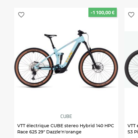
-1 100,00 €
favorite_border
favorite_border
CUBE
VTT électrique CUBE stereo Hybrid 140 HPC
VTT 
Race 625 29" Dazzle'n'orange
S3 P