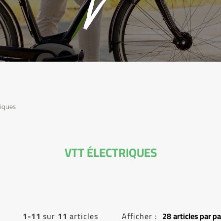
riques
VTT ÉLECTRIQUES
1-11
sur
11
articles
Afficher :
28
articles par p