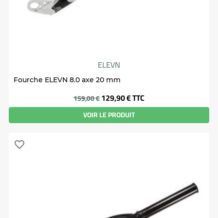
ELEVN
Fourche ELEVN 8.0 axe 20 mm
Prix
129,90 €
TTC
159,00 €
VOIR LE PRODUIT
favorite_border