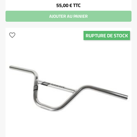
Prix
55,00 €
TTC
AJOUTER AU PANIER
RUPTURE DE STOCK
favorite_border