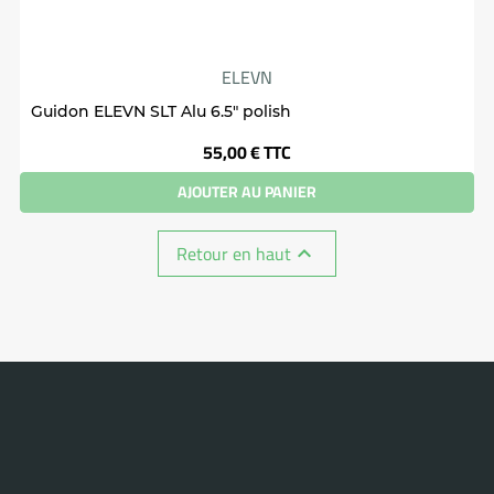
ELEVN
Guidon ELEVN SLT Alu 6.5" polish
Prix
55,00 €
TTC
AJOUTER AU PANIER
Retour en haut
