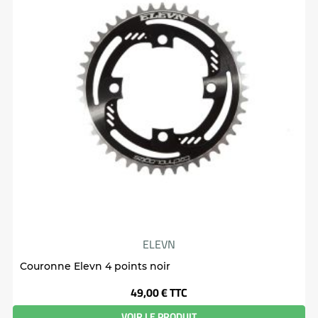
ELEVN
Couronne Elevn 4 points noir
Prix
49,00 €
TTC
VOIR LE PRODUIT