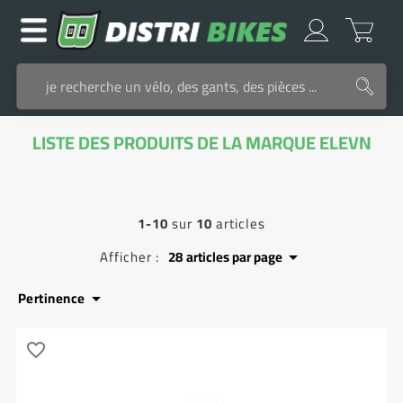
LISTE DES PRODUITS DE LA MARQUE ELEVN
1-10
sur
10
articles
Afficher :
28
articles par page

Pertinence

favorite_border