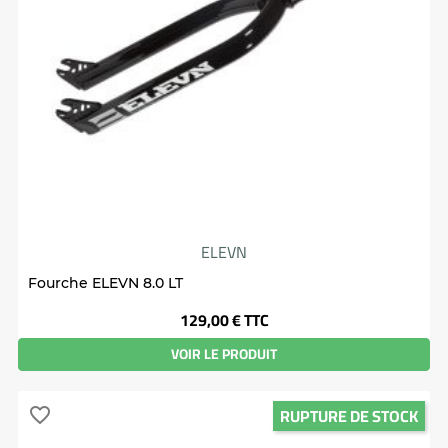
ELEVN
Fourche ELEVN 8.0 LT
Prix
129,00 €
TTC
VOIR LE PRODUIT
RUPTURE DE STOCK
favorite_border