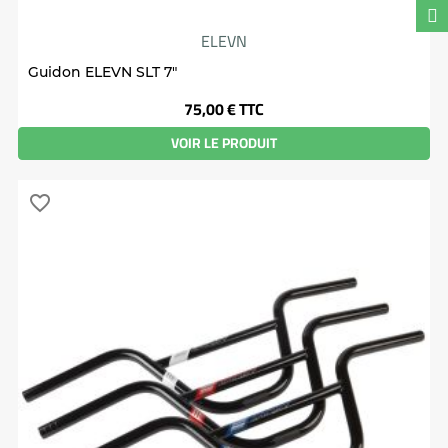
ELEVN
Guidon ELEVN SLT 7"
Prix
75,00 €
TTC
VOIR LE PRODUIT
favorite_border