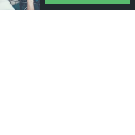
Où nous trouver ?
13 Rue Pierre Guidot, 21200 Beaune
03 80 22 95 14
distribikes@gmail.com
horaires d'ouverture du magasin :
du mardi au samedi : 9.00 - 12.00, 14.00 - 18.30
Nous contacter
+
Nos Produits