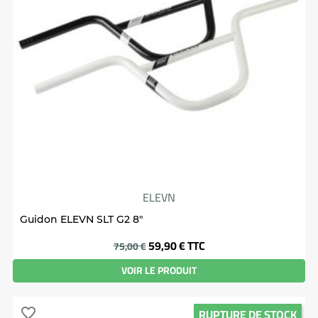
ELEVN
Guidon ELEVN SLT G2 8"
Prix
59,90 €
TTC
75,00 €
VOIR LE PRODUIT
RUPTURE DE STOCK
favorite_border