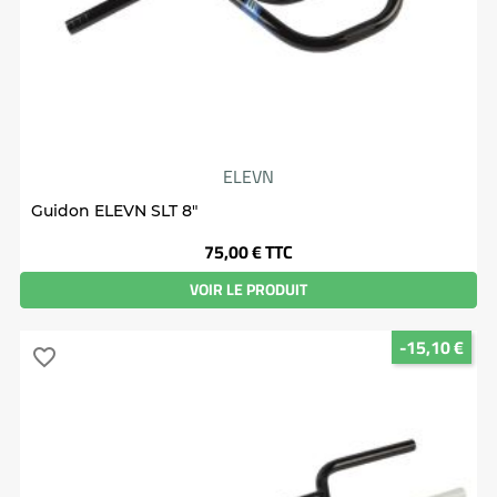
ELEVN
Guidon ELEVN SLT 8"
Prix
75,00 €
TTC
VOIR LE PRODUIT
-15,10 €
favorite_border