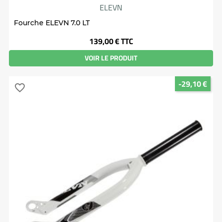
ELEVN
Fourche ELEVN 7.0 LT
Prix
139,00 €
TTC
VOIR LE PRODUIT
-29,10 €
favorite_border