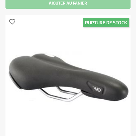
AJOUTER AU PANIER
RUPTURE DE STOCK
favorite_border