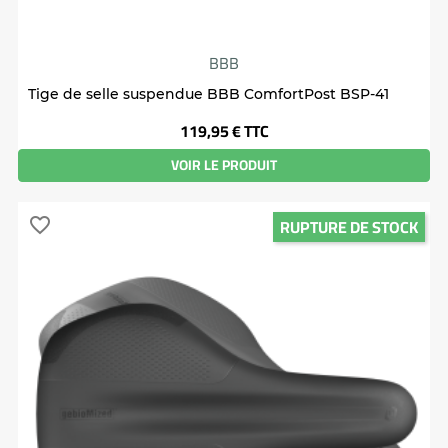
BBB
Tige de selle suspendue BBB ComfortPost BSP-41
Prix
119,95 €
TTC
VOIR LE PRODUIT
RUPTURE DE STOCK
favorite_border