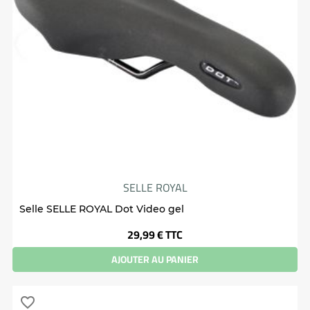
SELLE ROYAL
Selle SELLE ROYAL Dot Video gel
Prix
29,99 €
TTC
AJOUTER AU PANIER
favorite_border