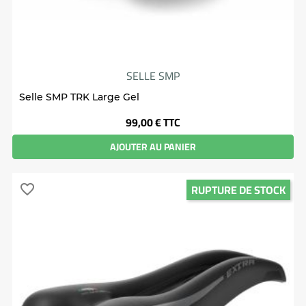
SELLE SMP
Selle SMP TRK Large Gel
Prix
99,00 €
TTC
AJOUTER AU PANIER
RUPTURE DE STOCK
favorite_border