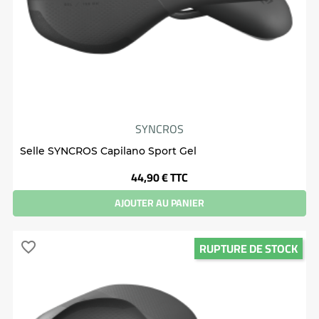
SYNCROS
Selle SYNCROS Capilano Sport Gel
Prix
44,90 €
TTC
AJOUTER AU PANIER
RUPTURE DE STOCK
favorite_border