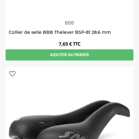
BBB
Collier de selle BBB Thelever BSP-81 28.6 mm
Prix
7,65 €
TTC
AJOUTER AU PANIER
favorite_border