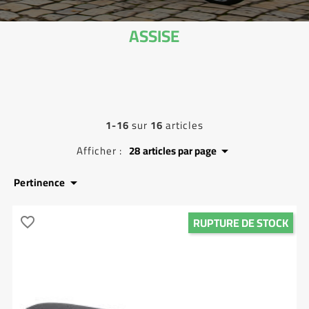
ASSISE
1-16
sur
16
articles
Afficher :
28
articles par page

Pertinence

RUPTURE DE STOCK
favorite_border