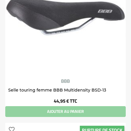
BBB
Selle touring femme BBB Multidensity BSD-13
Prix
44,95 €
TTC
AJOUTER AU PANIER
RUPTURE DE STOCK
favorite_border