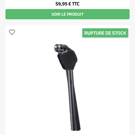
Prix
59,95 €
TTC
VOIR LE PRODUIT
RUPTURE DE STOCK
favorite_border