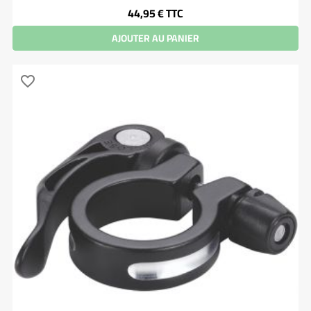
Prix
44,95 €
TTC
AJOUTER AU PANIER
favorite_border