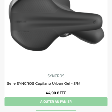
SYNCROS
Selle SYNCROS Capilano Urban Gel - S/M
Prix
44,90 €
TTC
AJOUTER AU PANIER