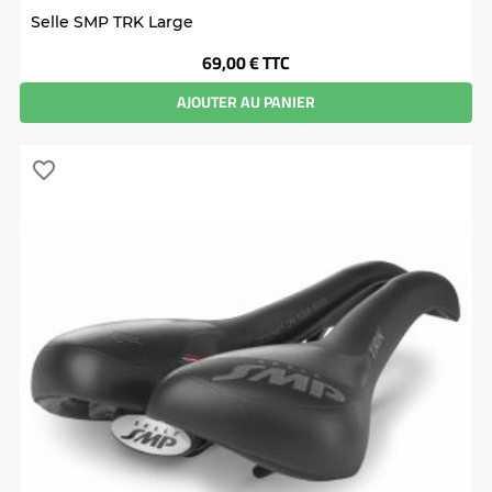
Selle SMP TRK Large
Prix
69,00 €
TTC
AJOUTER AU PANIER
favorite_border