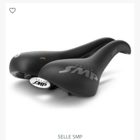
favorite_border
SELLE SMP