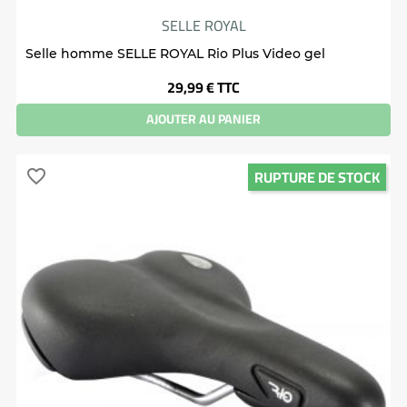
SELLE ROYAL
Selle homme SELLE ROYAL Rio Plus Video gel
Prix
29,99 €
TTC
AJOUTER AU PANIER
RUPTURE DE STOCK
favorite_border