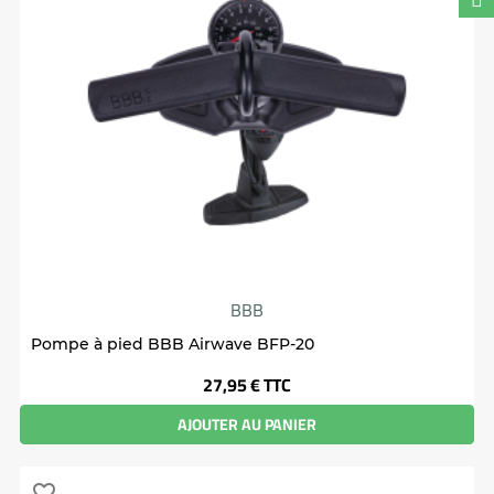
BBB
Pompe à pied BBB Airwave BFP-20
Prix
27,95 €
TTC
AJOUTER AU PANIER
favorite_border