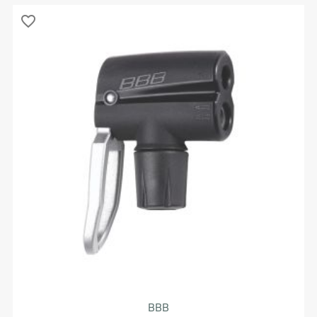
favorite_border
BBB