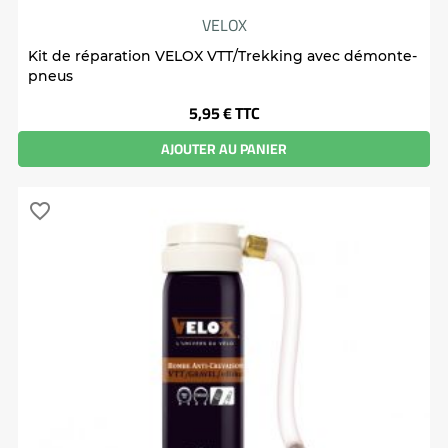
VELOX
Kit de réparation VELOX VTT/Trekking avec démonte-
pneus
Prix
5,95 €
TTC
AJOUTER AU PANIER
favorite_border