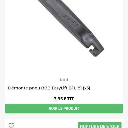
BBB
Démonte pneu BBB EasyLift BTL-81 (x3)
Prix
3,95 €
TTC
VOIR LE PRODUIT
RUPTURE DE STOCK
favorite_border