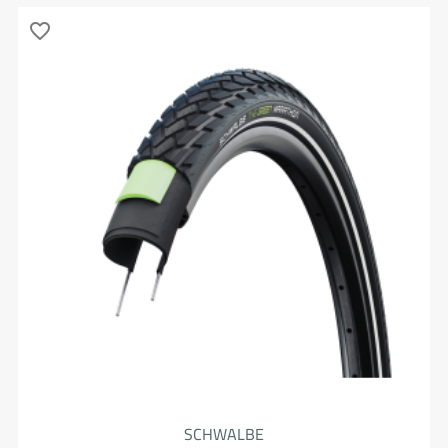
favorite_border
SCHWALBE