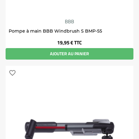
BBB
Pompe à main BBB Windbrush S BMP-55
Prix
19,95 €
TTC
AJOUTER AU PANIER
favorite_border