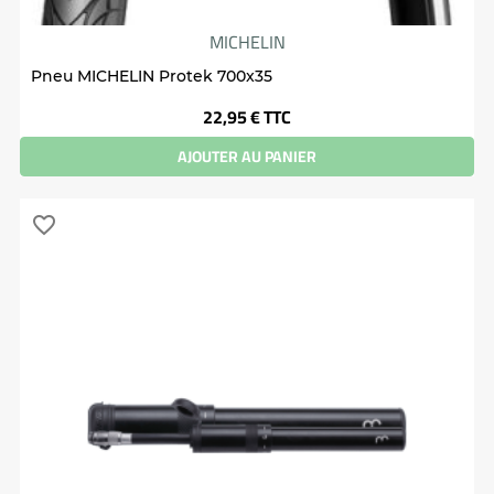
MICHELIN
Pneu MICHELIN Protek 700x35
Prix
22,95 €
TTC
AJOUTER AU PANIER
favorite_border