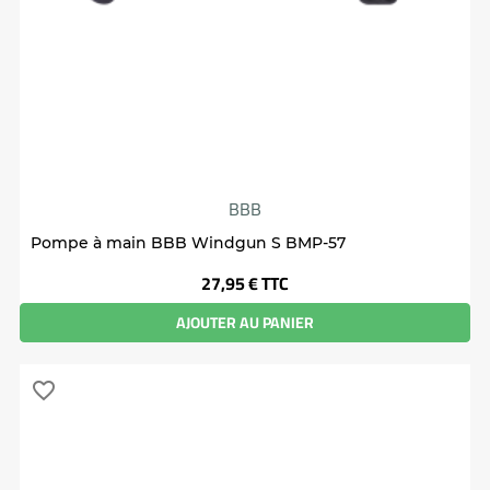
BBB
Pompe à main BBB Windgun S BMP-57
Prix
27,95 €
TTC
AJOUTER AU PANIER
favorite_border