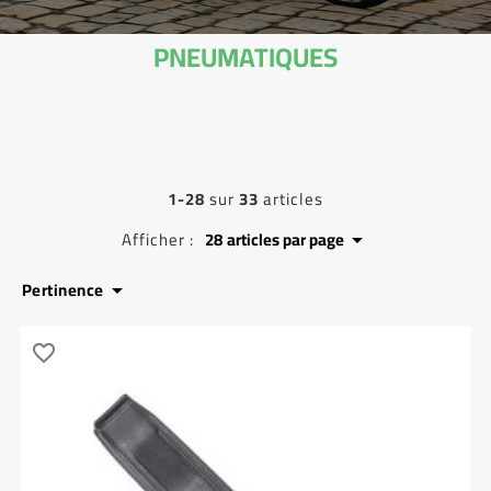
PNEUMATIQUES
1-28
sur
33
articles
Afficher :
28
articles par page

Pertinence

favorite_border