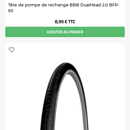
Tête de pompe de rechange BBB DualHead 2.0 BFP-
93
Prix
8,95 €
TTC
AJOUTER AU PANIER
favorite_border