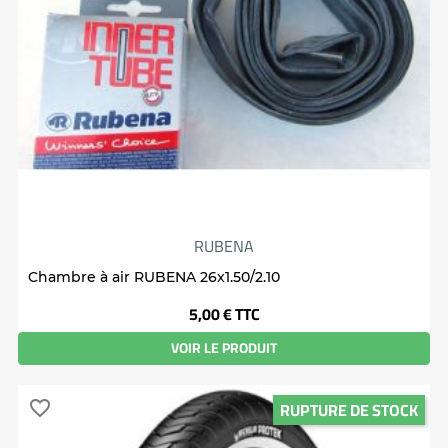
RUBENA
Chambre à air RUBENA 26x1.50/2.10
Prix
5,00 €
TTC
VOIR LE PRODUIT
RUPTURE DE STOCK
favorite_border