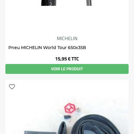
MICHELIN
Pneu MICHELIN World Tour 650x35B
Prix
15,95 €
TTC
VOIR LE PRODUIT
favorite_border