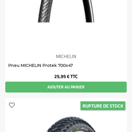
MICHELIN
Pneu MICHELIN Protek 700x47
Prix
25,95 €
TTC
AJOUTER AU PANIER
RUPTURE DE STOCK
favorite_border