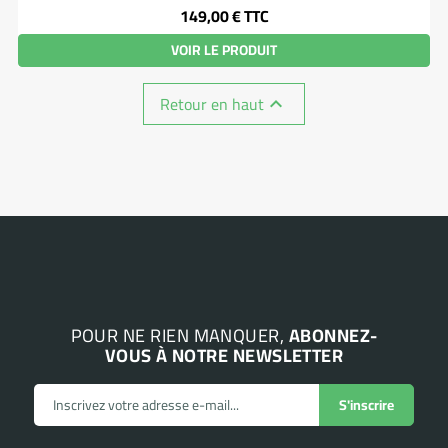
Prix
149,00 €
TTC
VOIR LE PRODUIT
Retour en haut

POUR NE RIEN MANQUER,
ABONNEZ-
VOUS À NOTRE NEWSLETTER