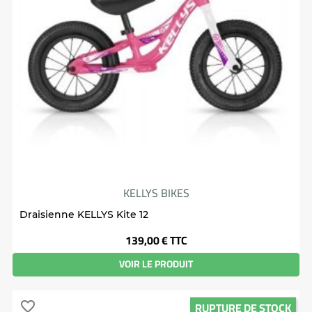
KELLYS BIKES
Draisienne KELLYS Kite 12
Prix
139,00 €
TTC
VOIR LE PRODUIT
RUPTURE DE STOCK
favorite_border