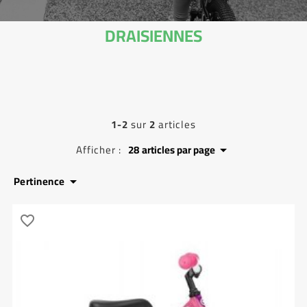
DRAISIENNES
1-2
sur
2
articles
Afficher :
28
articles par page

Pertinence

favorite_border