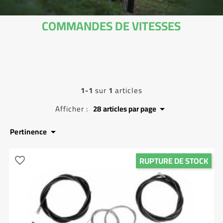
COMMANDES DE VITESSES
1-1
sur
1
articles
Afficher :
28
articles par page

Pertinence

RUPTURE DE STOCK
favorite_border