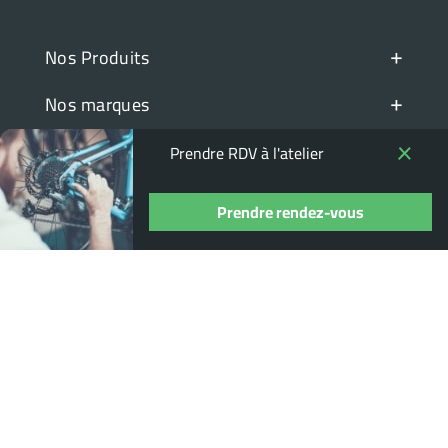
+
Nos Produits
+
Nos marques
+
Espace client
Prendre RDV à l'atelier
+
Informations pratiques
Prendre rendez-vous
© DISTRIBIKES 2022
Agence web Dijon