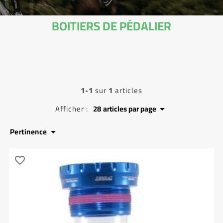
BOITIERS DE PÉDALIER
1-1
sur
1
articles
Afficher :
28
articles par page

Pertinence

favorite_border