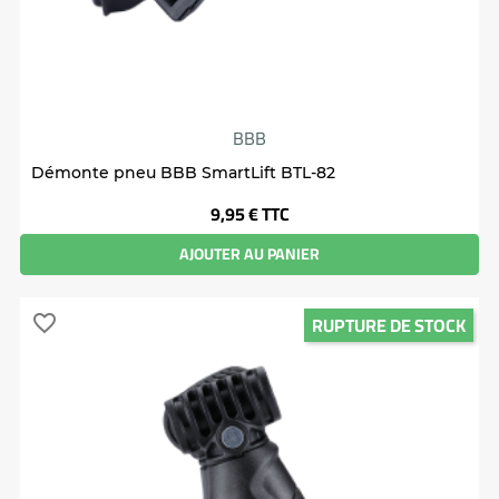
BBB
Démonte pneu BBB SmartLift BTL-82
Prix
9,95 €
TTC
AJOUTER AU PANIER
RUPTURE DE STOCK
favorite_border