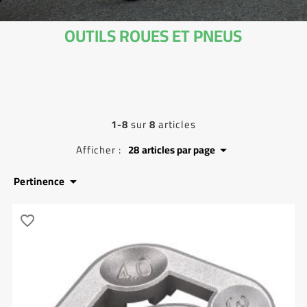
OUTILS ROUES ET PNEUS
1-8
sur
8
articles
Afficher :
28
articles par page

Pertinence

favorite_border