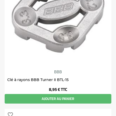
BBB
Clé à rayons BBB Turner II BTL-15
Prix
8,95 €
TTC
AJOUTER AU PANIER
favorite_border