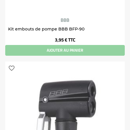
BBB
Kit embouts de pompe BBB BFP-90
Prix
3,95 €
TTC
AJOUTER AU PANIER
favorite_border