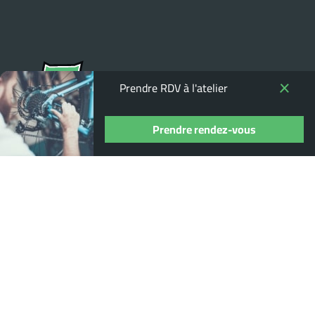
Prendre RDV à l'atelier
Prendre rendez-vous
Où nous trouver ?
13 Rue Pierre Guidot, 21200 Beaune
03 80 22 95 14
distribikes@gmail.com
horaires d'ouverture du magasin :
du mardi au samedi : 9.00 - 12.00, 14.00 - 18.30
Nous contacter