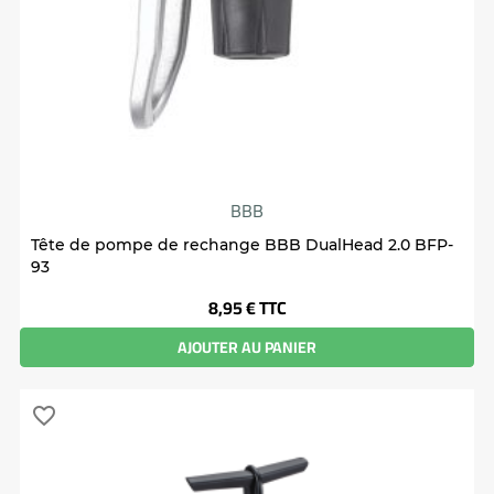
BBB
Tête de pompe de rechange BBB DualHead 2.0 BFP-
93
Prix
8,95 €
TTC
AJOUTER AU PANIER
favorite_border