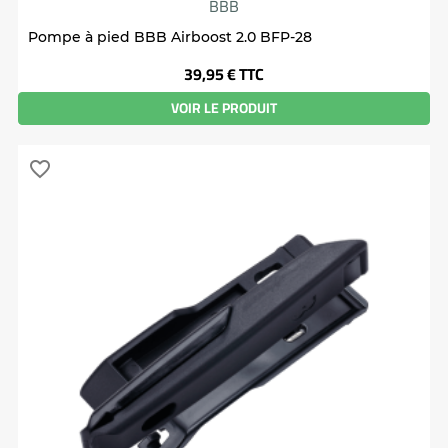
BBB
Pompe à pied BBB Airboost 2.0 BFP-28
Prix
39,95 €
TTC
VOIR LE PRODUIT
favorite_border