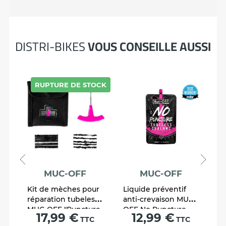
DISTRI-BIKES
VOUS CONSEILLE AUSSI
RUPTURE DE STOCK
MUC-OFF
MUC-OFF
Kit de mèches pour
Liquide préventif
K
réparation tubeless
anti-crevaison MUC-
V
MUC-OFF "Puncture
OFF No Puncture
Prix
Prix
17,99 €
12,99 €
Plug Repair Kit"
TTC
140 ml
TTC