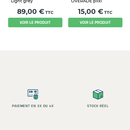
Light grey
OVERADE plixi
Prix
Prix
89,00 €
15,00 €
TTC
TTC
VOIR LE PRODUIT
VOIR LE PRODUIT
PAIEMENT EN 3X OU 4X
STOCK RÉEL