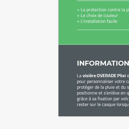
+ La protection contre la pl
+ Le choix de couleur
+ L'installation facile
INFORMATION
La
visière OVERADE Plixi
e
pour personnaliser votre c
protéger de la pluie et du s
positionne et s’enlève en
grâce à sa fixation par vel
rester sur le casque lorsqu’i