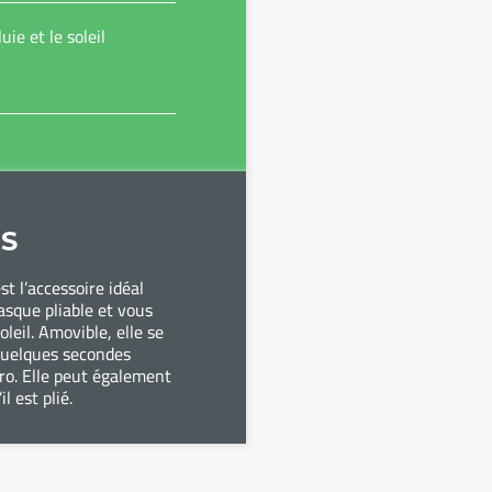
uie et le soleil
S
st l’accessoire idéal
asque pliable et vous
oleil. Amovible, elle se
 quelques secondes
cro. Elle peut également
l est plié.