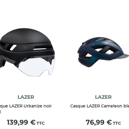
LAZER
LAZER
que LAZER Urbanize noir
Casque LAZER Cameleon bl
t
Prix
Prix
139,99 €
76,99 €
TTC
TTC