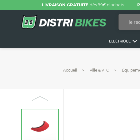
LIVRAISON GRATUITE
dès 99€ d'achats
P
ELECTRIQUE
Accueil
Ville & VTC
Équipem