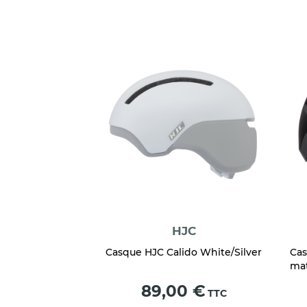
HJC
Casque HJC Calido White/Silver
Cas
ma
Prix
89,00 €
TTC