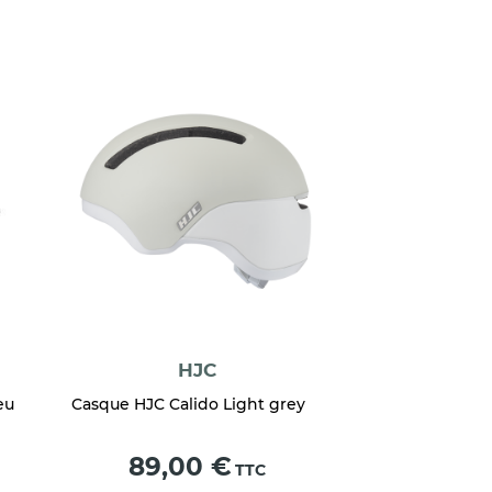
HJC
eu
Casque HJC Calido Light grey
Prix
89,00 €
TTC