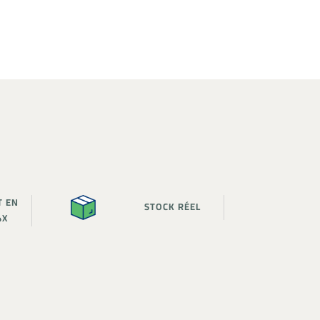
T EN
STOCK RÉEL
4X