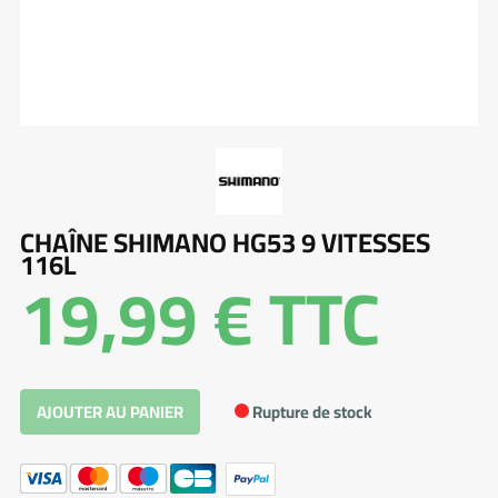
CHAÎNE SHIMANO HG53 9 VITESSES
116L
19,99 €
TTC
Rupture de stock
AJOUTER AU PANIER