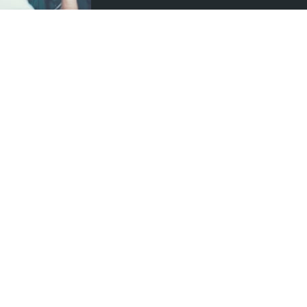
Où nous trouver ?
13 Rue Pierre Guidot, 21200 Beaune
03 80 22 95 14
distribikes@gmail.com
horaires d'ouverture du magasin :
du mardi au samedi : 9.00 - 12.00, 14.00 - 18.30