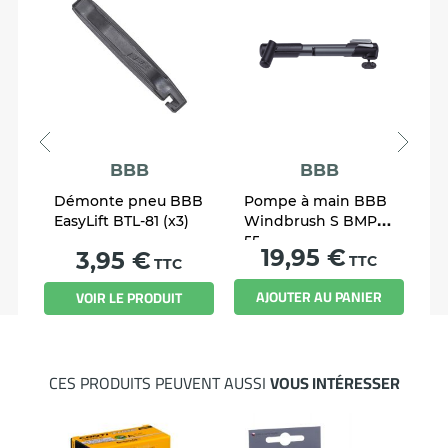
BBB
BBB
Démonte pneu BBB
Pompe à main BBB
S
5
EasyLift BTL-81 (x3)
Windbrush S BMP-
B
55
B
Prix
19,95 €
Prix
3,95 €
TTC
TTC
R
AJOUTER AU PANIER
VOIR LE PRODUIT
CES PRODUITS PEUVENT AUSSI
VOUS INTÉRESSER