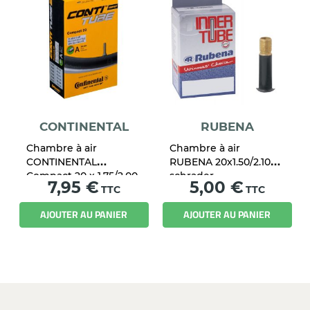
CONTINENTAL
RUBENA
Chambre à air
Chambre à air
CONTINENTAL
RUBENA 20x1.50/2.10
Compact 20 x 1.75/2.00
schrader
Prix
Prix
7,95 €
5,00 €
Schrader 34 mm
TTC
TTC
AJOUTER AU PANIER
AJOUTER AU PANIER