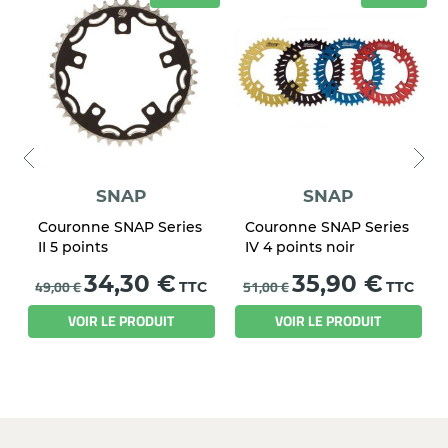
SNAP
SNAP
Couronne SNAP Series
Couronne SNAP Series
II 5 points
IV 4 points noir
Prix
Prix
34,30 €
35,90 €
49,00 €
51,00 €
TTC
TTC
VOIR LE PRODUIT
VOIR LE PRODUIT