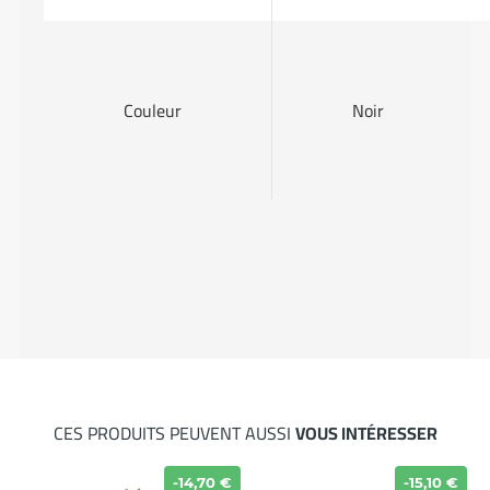
Couleur
Noir
CES PRODUITS PEUVENT AUSSI
VOUS INTÉRESSER
€
-14,70 €
-15,10 €