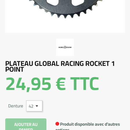
PLATEAU GLOBAL RACING ROCKET 1
POINT
24,95 €
TTC
Denture
Produit disponible avec d'autres
AJOUTER AU
PANIER
options