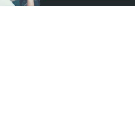
Où nous trouver ?
13 Rue Pierre Guidot, 21200 Beaune
03 80 22 95 14
distribikes@gmail.com