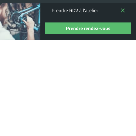
Prendre RDV à l'atelier
Prendre rendez-vous
Où nous trouver ?
13 Rue Pierre Guidot, 21200 Beaune
03 80 22 95 14
distribikes@gmail.com