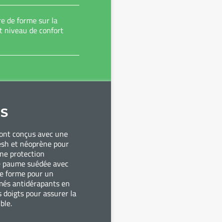
e de forme sur la
t niveau de confort
S
ont conçus avec une
esh et néoprène pour
ne protection
ne paume suédée avec
e forme pour un
imés antidérapants en
s doigts pour assurer la
ble.