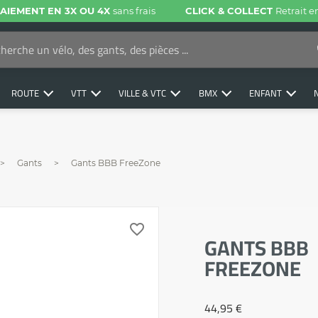
AIEMENT EN 3X OU 4X
sans frais
CLICK & COLLECT
Retrait 
ROUTE
VTT
VILLE & VTC
BMX
ENFANT
Gants
Gants BBB FreeZone
favorite_border
GANTS BBB
FREEZONE
44,95 €