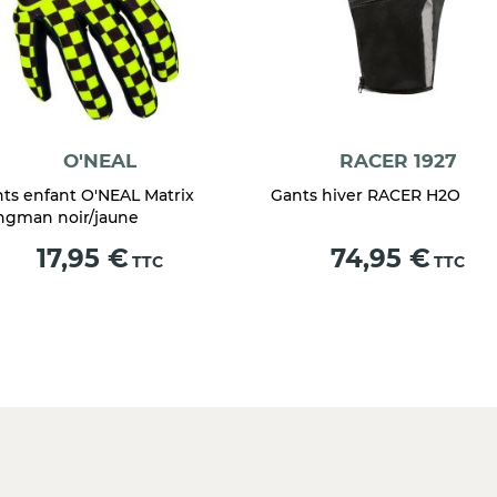
O'NEAL
RACER 1927
ts enfant O'NEAL Matrix
Gants hiver RACER H2O
ngman noir/jaune
Prix
Prix
17,95 €
74,95 €
TTC
TTC