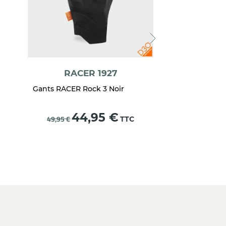
RACER 1927
B
Gants RACER Rock 3 Noir
Gants hiver BB
noir
Prix
Prix
44,95 €
39,9
49,95 €
TTC