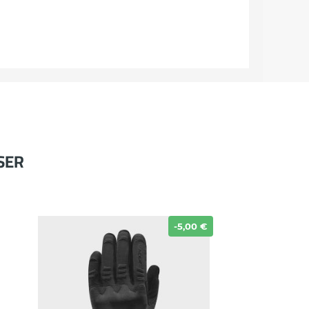
SER
-5,00 €