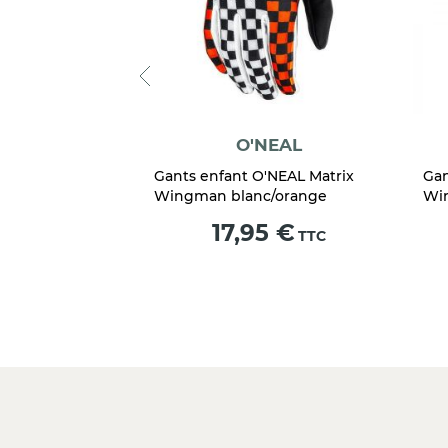
BB
O'NEAL
B ColdShield
Gants enfant O'NEAL Matrix
Gan
Wingman blanc/orange
Wi
Prix
5 €
17,95 €
TTC
TTC