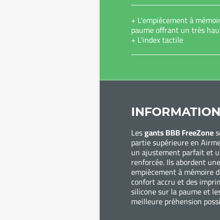
+ L'empiècement à mémoir
paume offrant un très hau
+ L'index tactile
INFORMATION
Les
gants BBB FreeZone
s
partie supérieure en Airm
un ajustement parfait et u
renforcée. Ils abordent u
empiècement à mémoire d
confort accru et des impr
silicone sur la paume et le
meilleure préhension possi