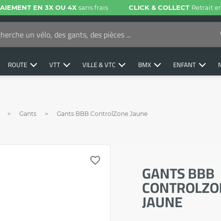
AIEMENT EN 3X OU 4X
sans frais
CLICK & COLLECT
Retrait 
ROUTE
VTT
VILLE & VTC
BMX
ENFANT
Gants
Gants BBB ControlZone Jaune
favorite_border
GANTS BBB
CONTROLZO
JAUNE