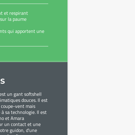
t et respirant
sur la paume
ants qui apportent une
S
est un gant softshell
limatiques douces. Il est
u coupe-vent mais
à sa technologie. Il est
ino et Amara
r un contact et une
otre guidon, d'une