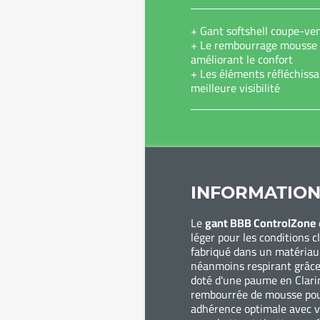
+ Gant softshell coupe-ven
+ Le rembourrage mousse 
améliorant le confort
+ Les éléments réfléchiss
meilleure visibilité
INFORMATION
Le
gant BBB ControlZone
léger pour les conditions c
fabriqué dans un matéria
néanmoins respirant grâce 
doté d'une paume en Clar
rembourrée de mousse pou
adhérence optimale avec v