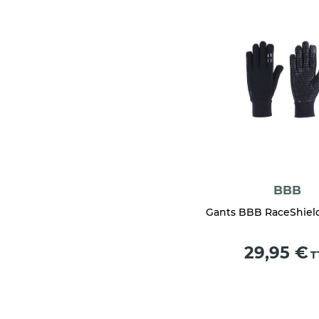
BBB
Gants BBB RaceShield
Prix
29,95 €
T