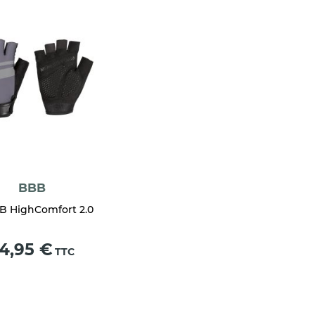
BBB
B HighComfort 2.0
ix
4,95 €
TTC