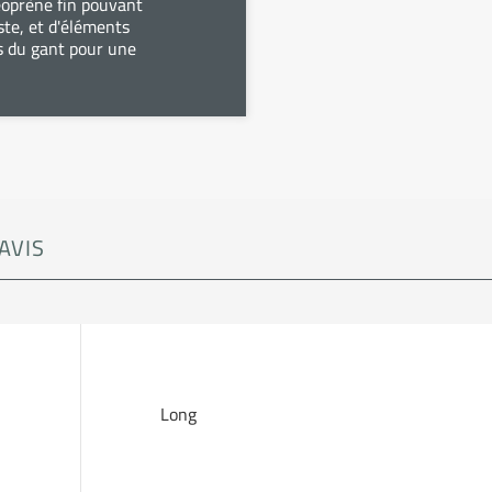
éoprène fin pouvant
ste, et d'éléments
és du gant pour une
AVIS
Long