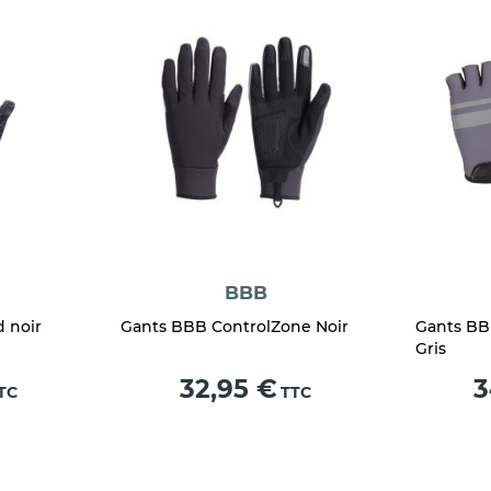
BBB
 noir
Gants BBB ControlZone Noir
Gants BB
Gris
Prix
Pr
32,95 €
3
TC
TTC