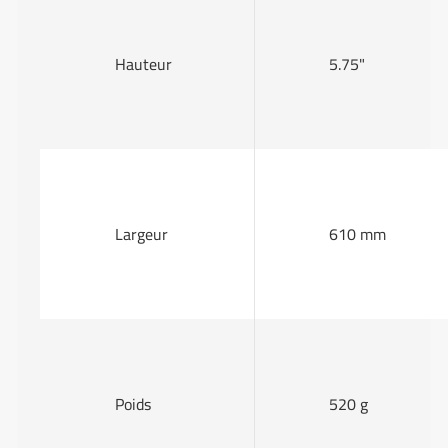
Hauteur
5.75"
Largeur
610 mm
Poids
520 g