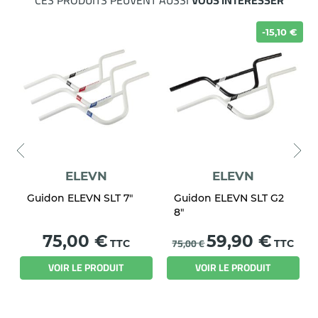
CES PRODUITS PEUVENT AUSSI
VOUS INTÉRESSER
-15,10 €
G
ELEVN
ELEVN
Guidon ELEVN SLT 7"
Guidon ELEVN SLT G2
8"
Prix
Prix
75,00 €
59,90 €
75,00 €
TTC
TTC
VOIR LE PRODUIT
VOIR LE PRODUIT