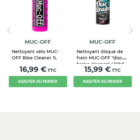
MUC-OFF
MUC-OFF
Nettoyant vélo MUC-
Nettoyant disque de
OFF Bike Cleaner 1L
frein MUC-OFF "disc
brake cleaner" 400ML
Prix
Prix
16,99 €
15,99 €
TTC
TTC
AJOUTER AU PANIER
AJOUTER AU PANIER