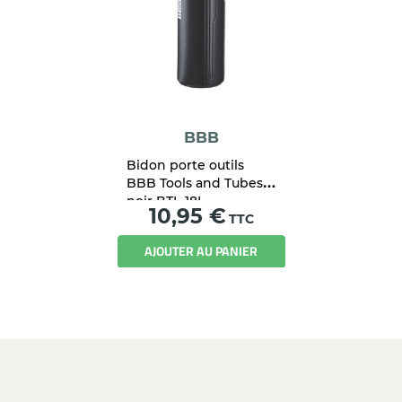
BBB
Bidon porte outils
BBB Tools and Tubes
noir BTL-18L
Prix
10,95 €
TTC
AJOUTER AU PANIER