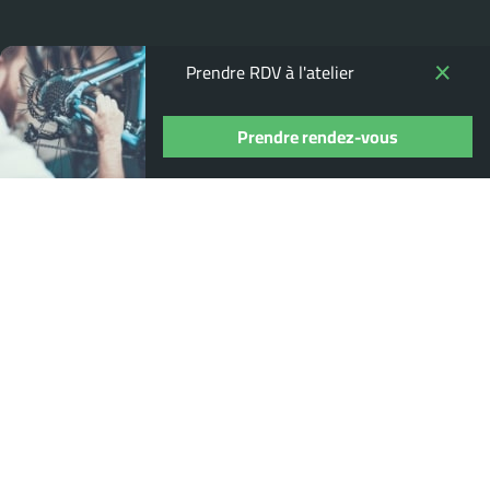
Prendre RDV à l'atelier
Prendre rendez-vous
Où nous trouver ?
13 Rue Pierre Guidot, 21200 Beaune