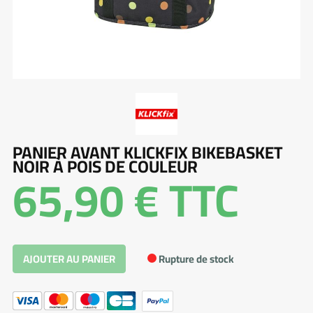
PANIER AVANT KLICKFIX BIKEBASKET
NOIR À POIS DE COULEUR
65,90 €
TTC
Rupture de stock
AJOUTER AU PANIER