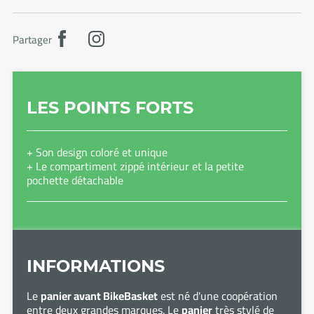
Partager
LES POINTS FORTS
+ Son design coloré et unique
+ Le compartiment zippé intérieur et la petite
pochette détachable
INFORMATIONS
Le
panier avant BikeBasket
est né d'une coopération
entre deux grandes marques. Le
panier
très stylé de