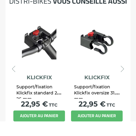
DISTRI-BIKES
VOUS CONSEILLE AUSSI
KLICKFIX
KLICKFIX
Support/fixation
Support/fixation
S
Klickfix standard 22-
Klickfix oversize 31.8
K
26 mm
mm
é
Prix
Prix
22,95 €
22,95 €
TTC
TTC
R
AJOUTER AU PANIER
AJOUTER AU PANIER