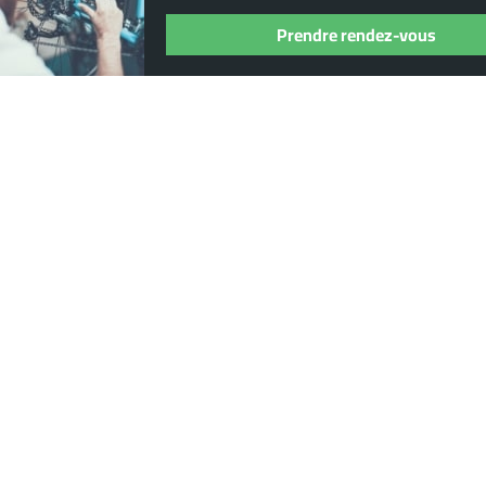
Prendre rendez-vous
Où nous trouver ?
13 Rue Pierre Guidot, 21200 Beaune
03 80 22 95 14
distribikes@gmail.com
horaires d'ouverture du magasin :
du mardi au samedi : 9.00 - 12.00, 14.00 - 18.30