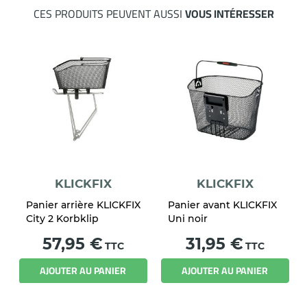
CES PRODUITS PEUVENT AUSSI
VOUS INTÉRESSER
KLICKFIX
KLICKFIX
Panier arrière KLICKFIX
Panier avant KLICKFIX
City 2 Korbklip
Uni noir
Prix
Prix
57,95 €
31,95 €
TTC
TTC
AJOUTER AU PANIER
AJOUTER AU PANIER