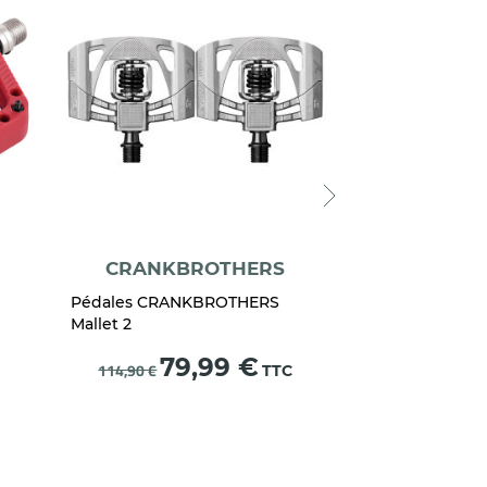
CRANKBROTHERS
OX
Pédales CRANKBROTHERS
Pédales OXFOR
Mallet 2
Nylon Noir
Prix
39,9
Prix
79,99 €
114,90 €
TTC