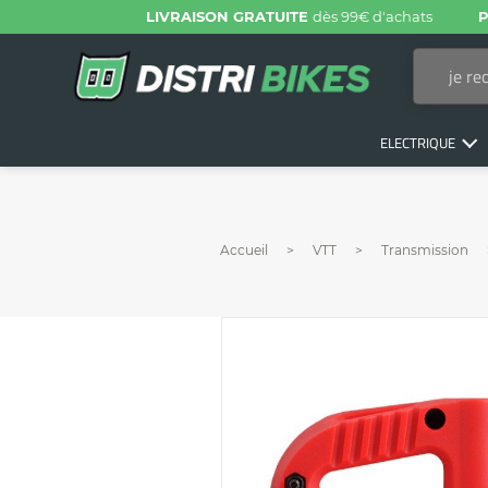
LIVRAISON GRATUITE
dès 99€ d'achats
P
ELECTRIQUE
Accueil
VTT
Transmission