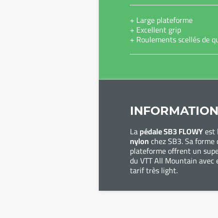
+ Large plateforme
+ Excellent grip
+ Roulements scellés de qu
INFORMATION
La
pédale SB3 FLOWY
est 
nylon
chez SB3. Sa forme c
plateforme offrent un supe
du VTT All Mountain avec 
tarif très light.