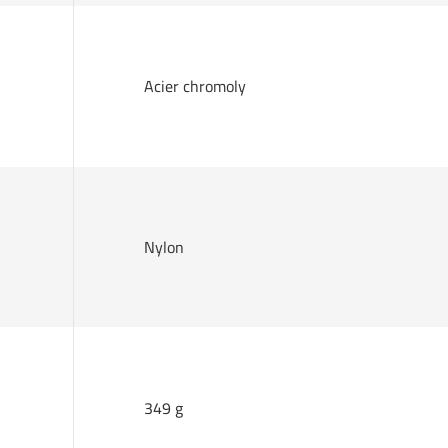
Acier chromoly
Nylon
349 g