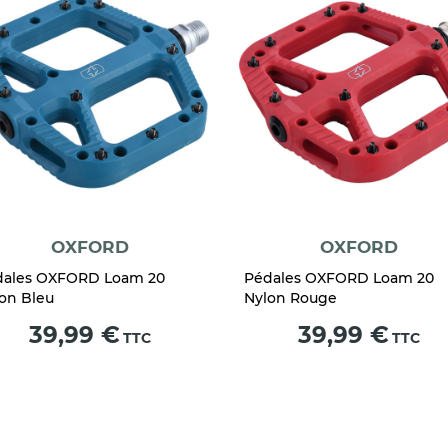
OXFORD
OXFORD
dales OXFORD Loam 20
Pédales OXFORD Loam 20
on Bleu
Nylon Rouge
Prix
Prix
39,99 €
39,99 €
TTC
TTC