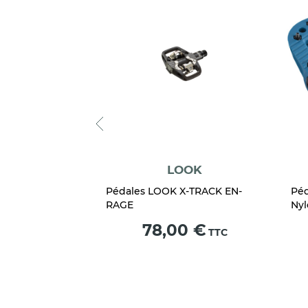
ORD
LOOK
D Loam 20
Pédales LOOK X-TRACK EN-
Pé
RAGE
Nyl
Prix
9 €
78,00 €
TTC
TTC