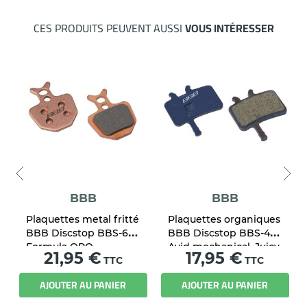
CES PRODUITS PEUVENT AUSSI
VOUS INTÉRESSER
BBB
BBB
Plaquettes metal fritté
Plaquettes organiques
BBB Discstop BBS-66S
BBB Discstop BBS-42
Formula ORO
Avid mechanical, Juicy,
Prix
Prix
21,95 €
17,95 €
TTC
Ultimate / Promax
TTC
DSK-950
AJOUTER AU PANIER
AJOUTER AU PANIER