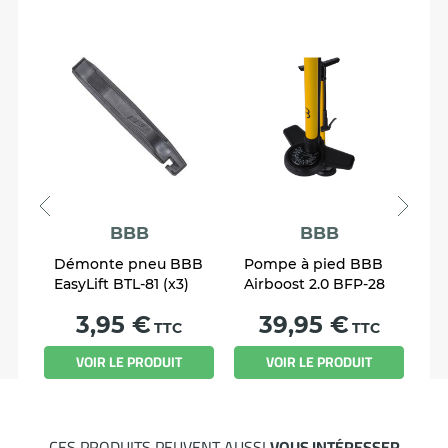
BBB
BBB
Démonte pneu BBB
Pompe à pied BBB
K
EasyLift BTL-81 (x3)
Airboost 2.0 BFP-28
V
Prix
Prix
3,95 €
39,95 €
TTC
TTC
R
VOIR LE PRODUIT
VOIR LE PRODUIT
CES PRODUITS PEUVENT AUSSI
VOUS INTÉRESSER