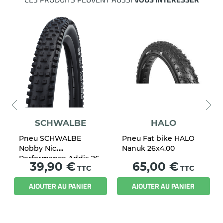
SCHWALBE
HALO
Pneu SCHWALBE
Pneu Fat bike HALO
Nobby Nic
Nanuk 26x4.00
Performance Addix 26
Prix
Prix
39,90 €
65,00 €
x 2.25 Tubeless Ready
TTC
TTC
AJOUTER AU PANIER
AJOUTER AU PANIER