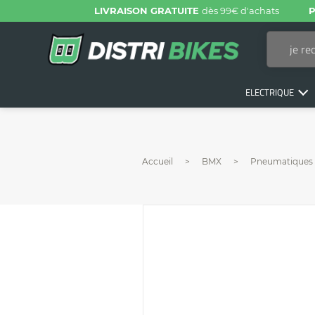
LIVRAISON GRATUITE
dès 99€ d'achats
P
ELECTRIQUE
Accueil
BMX
Pneumatiques