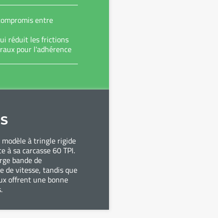
 compromis entre
i réduit les frictions
raux pour l'adhérence
S
 modèle à tringle rigide
âce à sa carcasse 60 TPI.
large bande de
se de vitesse, tandis que
ux offrent une bonne
s.