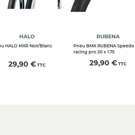
HALO
RUBENA
u HALO MXR Noir/Blanc
Pneu BMX RUBENA Speedo 
racing pro 20 x 1.75
Prix
29,90 €
Prix
29,90 €
TTC
TTC