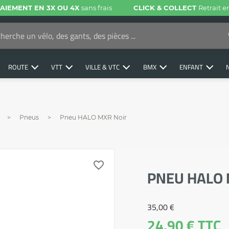
AIEMENT EN 3X OU 4X
sans frais
CLICK & COLLECT
Retrait 
ROUTE
VTT
VILLE & VTC
BMX
ENFANT
Pneus
Pneu HALO MXR Noir
favorite_border
PNEU HALO 
35,00 €
24,90 €
TTC