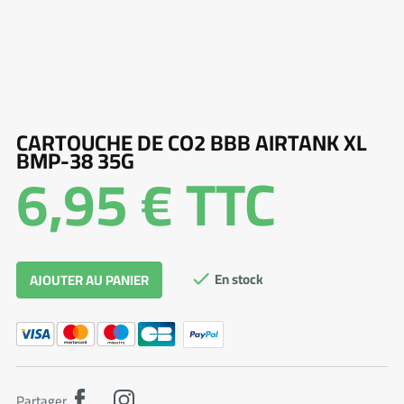
CARTOUCHE DE CO2 BBB AIRTANK XL
BMP-38 35G
6,95 €
TTC
En stock
AJOUTER AU PANIER

Partager