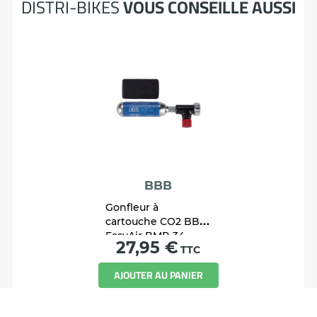
DISTRI-BIKES
VOUS CONSEILLE AUSSI
BBB
Gonfleur à
cartouche CO2 BBB
EasyAir BMP-34
Prix
27,95 €
TTC
AJOUTER AU PANIER