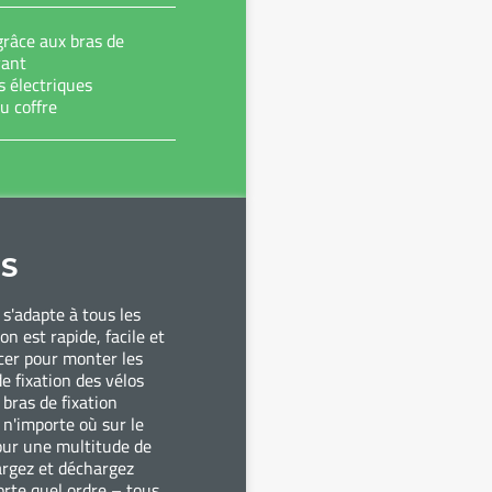
grâce aux bras de
vant
s électriques
u coffre
S
s'adapte à tous les
ion est rapide, facile et
rcer pour monter les
e fixation des vélos
bras de fixation
 n'importe où sur le
pour une multitude de
hargez et déchargez
orte quel ordre – tous