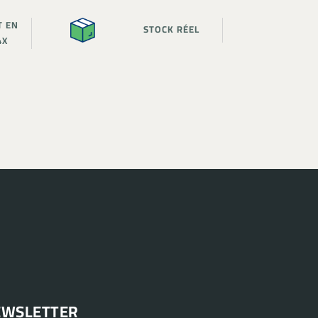
T EN
STOCK RÉEL
4X
EWSLETTER