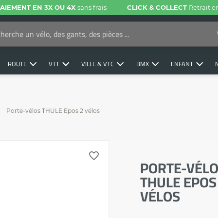
AIEMENT EN 3X OU 4X
sans frais
CLICK & COLLECT
Retrait 
ROUTE
VTT
VILLE & VTC
BMX
ENFANT
Porte-vélos THULE Epos 2 vélos
favorite_border
PORTE-VÉL
THULE EPOS
VÉLOS