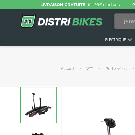
LIVRAISON GRATUITE
dès 99€ d'achats
P
ELECTRIQUE
Accueil
VTT
Porte-vélos