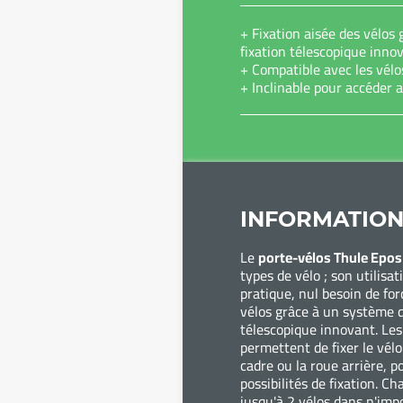
+ Fixation aisée des vélos 
fixation télescopique inno
+ Compatible avec les vélo
+ Inclinable pour accéder a
INFORMATION
Le
porte-vélos Thule Epos
types de vélo ; son utilisat
pratique, nul besoin de fo
vélos grâce à un système d
télescopique innovant. Les 
permettent de fixer le vélo
cadre ou la roue arrière, 
possibilités de fixation. C
jusqu'à 2 vélos dans n'imp