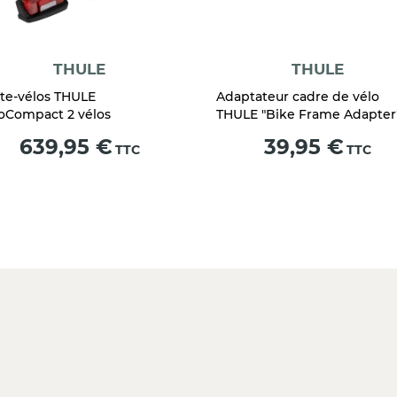
THULE
THULE
te-vélos THULE
Adaptateur cadre de vélo
oCompact 2 vélos
THULE "Bike Frame Adapter
Prix
Prix
639,95 €
39,95 €
TTC
TTC