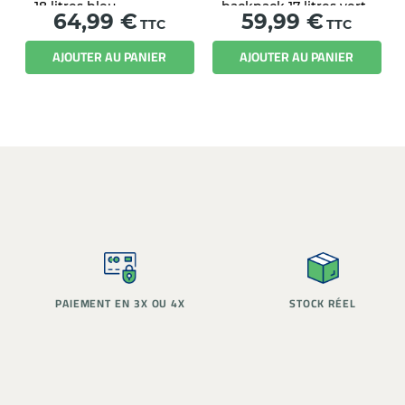
18 litres bleu
backpack 17 litres vert
Prix
Prix
64,99 €
59,99 €
TTC
TTC
AJOUTER AU PANIER
AJOUTER AU PANIER
PAIEMENT EN 3X OU 4X
STOCK RÉEL