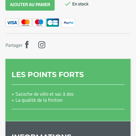
En stock
AJOUTER AU PANIER

Partager
LES POINTS FORTS
+ Sacoche de vélo et sac à dos
+ La qualité de la finition