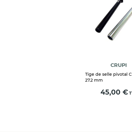
CRUPI
Tige de selle pivotal 
27.2 mm
Prix
45,00 €
T