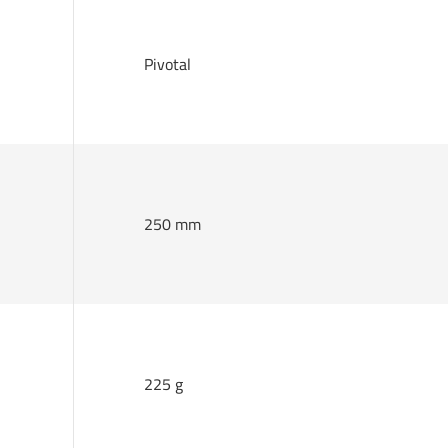
Pivotal
250 mm
225 g