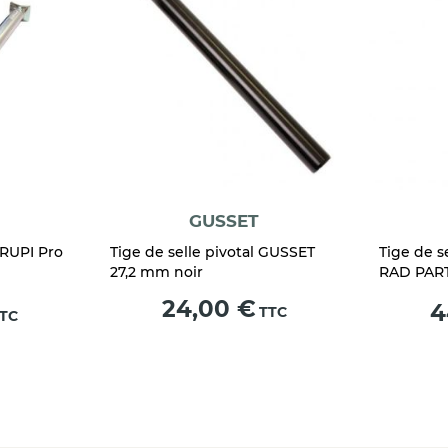
GUSSET
CRUPI Pro
Tige de selle pivotal GUSSET
Tige de s
27,2 mm noir
RAD PAR
Prix
24,00 €
Pr
4
TTC
TC