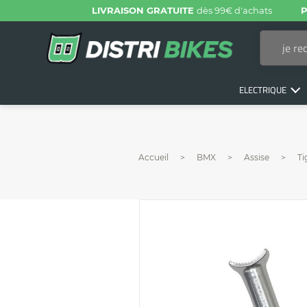
LIVRAISON GRATUITE
dès 99€ d'achats
P
ELECTRIQUE
Accueil
BMX
Assise
Ti