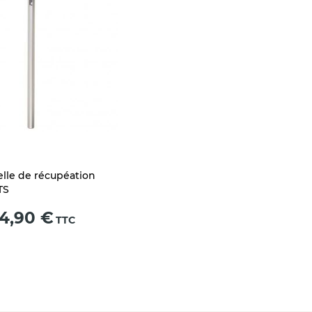
elle de récupéation
TS
ix
4,90 €
TTC