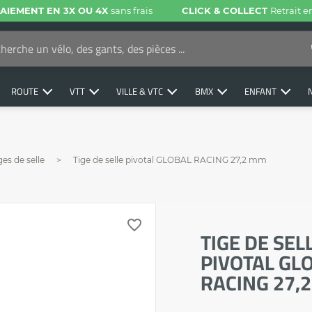
AIEMENT EN 3X OU 4X
sans frais
CLICK & COLLECT
Retrait 
ROUTE
VTT
VILLE & VTC
BMX
ENFANT
ges de selle
Tige de selle pivotal GLOBAL RACING 27,2 mm
favorite_border
TIGE DE SEL
PIVOTAL GL
RACING 27,