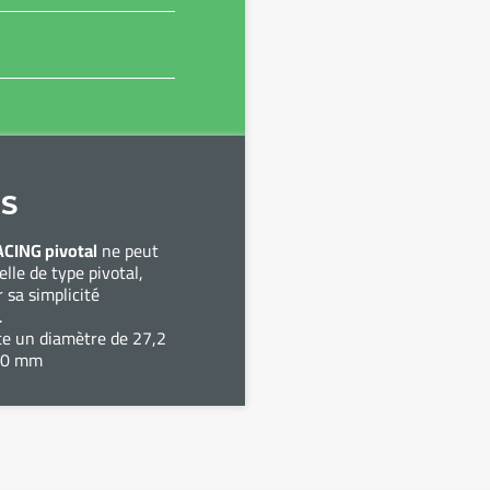
S
ACING pivotal
ne peut
lle de type pivotal,
 sa simplicité
.
te un diamètre de 27,2
50 mm