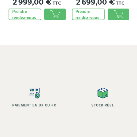
Prix
Prix
2 999,00 €
2 699,00 €
TTC
TTC
Prendre
Prendre
rendez-vous
rendez-vous
PAIEMENT EN 3X OU 4X
STOCK RÉEL