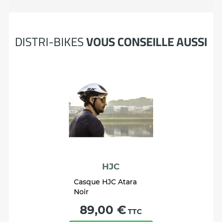
DISTRI-BIKES
VOUS CONSEILLE AUSSI
HJC
Casque HJC Atara
Noir
Prix
89,00 €
TTC