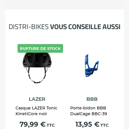
DISTRI-BIKES
VOUS CONSEILLE AUSSI
RUPTURE DE STOCK
LAZER
BBB
Casque LAZER Tonic
Porte-bidon BBB
KinetiCore noir
DualCage BBC-39
Prix
Prix
79,99 €
13,95 €
TTC
TTC