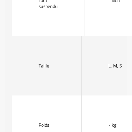
Tout
Non
suspendu
Taille
L, M, S
Poids
- kg