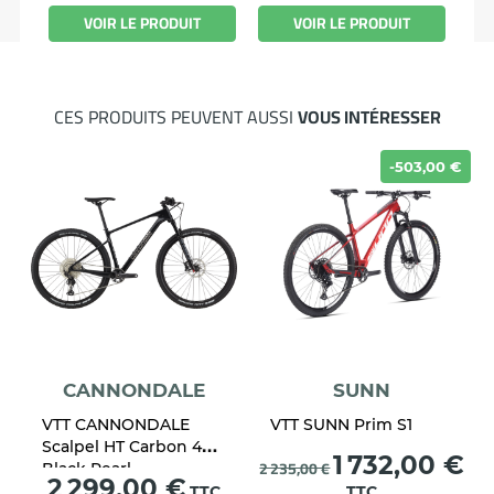
VOIR LE PRODUIT
VOIR LE PRODUIT
CES PRODUITS PEUVENT AUSSI
VOUS INTÉRESSER
-503,00 €
CANNONDALE
SUNN
VTT CANNONDALE
VTT SUNN Prim S1
Scalpel HT Carbon 4
Prix
1 732,00 €
2 235,00 €
Black Pearl
Prix
2 299,00 €
TTC
TTC