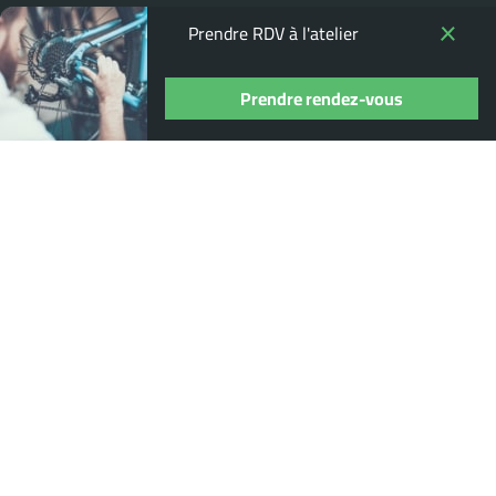
Prendre RDV à l'atelier
Prendre rendez-vous
Où nous trouver ?