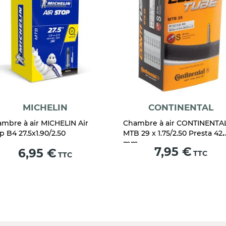
MICHELIN
CONTINENTAL
mbre à air MICHELIN Air
Chambre à air CONTINENTA
p B4 27.5x1.90/2.50
MTB 29 x 1.75/2.50 Presta 42
mm
Prix
7,95 €
Prix
6,95 €
TTC
TTC