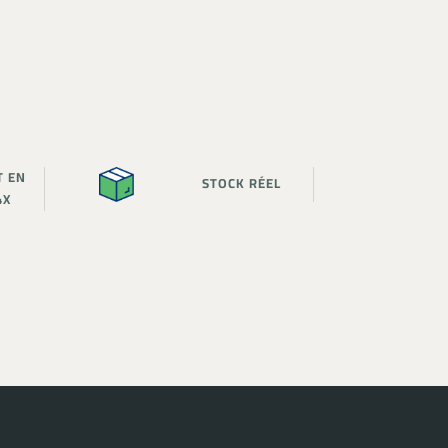
T EN
STOCK RÉEL
4X