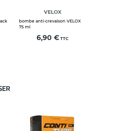
VELOX
Pack
bombe anti-crevaison VELOX
75 ml
Prix
6,90 €
TTC
SER