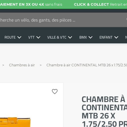
AIEMENT EN 3X OU 4X
sans frais
CLICK & COLLECT
Retrait 
ROUTE
VTT
VILLE & VTC
BMX
ENFANT
Chambres à air
Chambre à air CONTINENTAL MTB 26 x 1.75/2.5
favorite_border
CHAMBRE À 
CONTINENT
MTB 26 X
1.75/2.50 