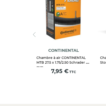
NENTAL
CONTINENTAL
 CONTINENTAL
Chambre à air CONTINENTAL
Cha
.50 Schrader 40
MTB 27.5 x 1.75/2.50 Schrader 40
Sto
mm
Prix
 €
7,95 €
TTC
TTC