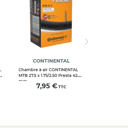
CONTINENTAL
CONTI
L
Chambre à air CONTINENTAL
Chambre à air
MTB 27.5 x 1.75/2.50 Presta 42
MTB 29 x 1.75/2
mm
mm
Prix
Prix
7,95 €
7,95
TTC