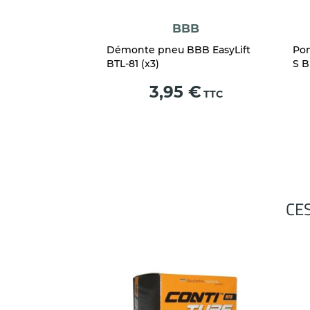
BBB
Démonte pneu BBB EasyLift
Po
BTL-81 (x3)
S 
Prix
3,95 €
TTC
CE