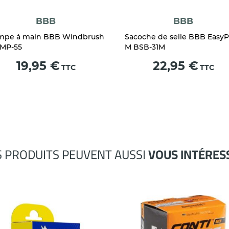
BBB
BBB
mpe à main BBB Windbrush
Sacoche de selle BBB Easy
BMP-55
M BSB-31M
Prix
Prix
19,95 €
22,95 €
TTC
TTC
S PRODUITS PEUVENT AUSSI
VOUS INTÉRES