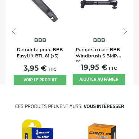
BBB
BBB
Démonte pneu BBB
Pompe à main BBB
S
5
EasyLift BTL-81 (x3)
Windbrush S BMP-
B
55
B
Prix
19,95 €
Prix
3,95 €
TTC
TTC
R
AJOUTER AU PANIER
VOIR LE PRODUIT
CES PRODUITS PEUVENT AUSSI
VOUS INTÉRESSER