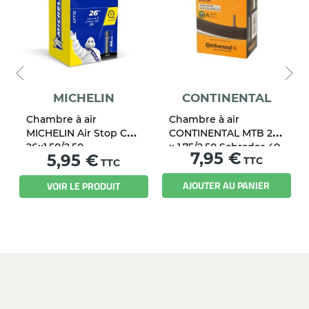
MICHELIN
CONTINENTAL
Chambre à air
Chambre à air
MICHELIN Air Stop C4
CONTINENTAL MTB 29
26x1.50/2.50
x 1.75/2.50 Schrader 40
Prix
7,95 €
Prix
5,95 €
mm
TTC
TTC
AJOUTER AU PANIER
VOIR LE PRODUIT