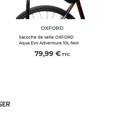
OXFORD
Sacoche de selle OXFORD
Aqua Evo Adventure 10L Noir
Prix
79,99 €
TTC
SER