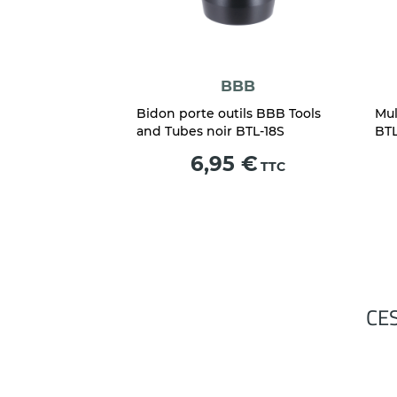
BBB
Bidon porte outils BBB Tools
Mul
and Tubes noir BTL-18S
BTL
Prix
6,95 €
TTC
CE