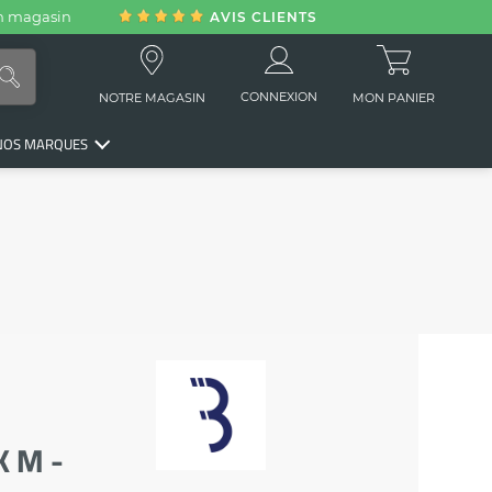
en magasin
AVIS CLIENTS
CONNEXION
NOTRE MAGASIN
MON PANIER
NOS MARQUES
E
 M -