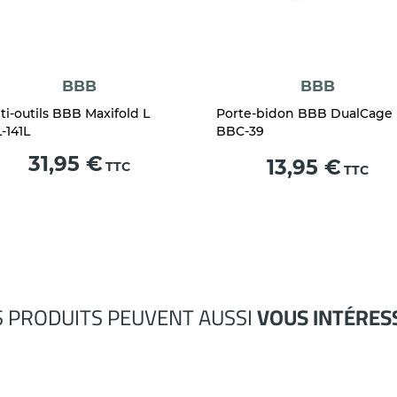
BBB
BBB
ti-outils BBB Maxifold L
Porte-bidon BBB DualCage
-141L
BBC-39
Prix
31,95 €
Prix
13,95 €
TTC
TTC
S PRODUITS PEUVENT AUSSI
VOUS INTÉRES