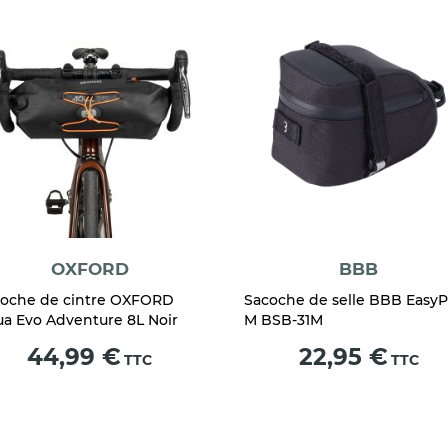
OXFORD
BBB
oche de cintre OXFORD
Sacoche de selle BBB Easy
a Evo Adventure 8L Noir
M BSB-31M
Prix
Prix
44,99 €
22,95 €
TTC
TTC