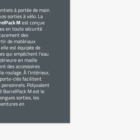
entiels à portée de main
os sorties à vélo. La
rrelPack M
est conçue
res en toute sécurité
icacement des
rtir de matériaux
 elle est équipée de
es qui empêchent l’eau
xtérieure en maille
nt des accessoires
 roulage. À l’intérieur,
orte-clés facilitent
s personnels. Polyvalent
B BarrelPack M est le
ongues sorties, les
aventures en